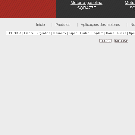
Motor a gasolina
Motor
SQR477F
S
Início
Produtos
Aplicações dos motores
No