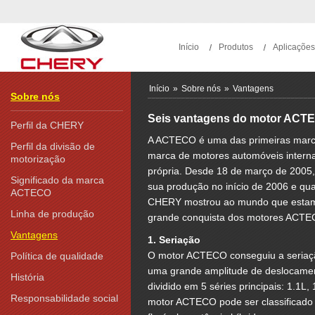
Início
Produtos
Aplicações
Início
»
Sobre nós
»
Vantagens
Sobre nós
Seis vantagens do motor ACT
Perfil da CHERY
A ACTECO é uma das primeiras marca
Perfil da divisão de
marca de motores automóveis interna
motorização
própria. Desde 18 de março de 2005
Significado da marca
sua produção no início de 2006 e q
ACTECO
CHERY mostrou ao mundo que estamos 
Linha de produção
grande conquista dos motores ACTEC
Vantagens
1. Seriação
O motor ACTECO conseguiu a seriação
Política de qualidade
uma grande amplitude de deslocamen
História
dividido em 5 séries principais: 1.1L
Responsabilidade social
motor ACTECO pode ser classificado 