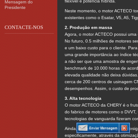
flexível e potência híbrida.
Mensagem do
Presidente
Neste momento, o motor ACTECO torn
existentes como o Esatar, V5, A5, Ti
CONTACTE-NOS
2. Produção em massa
Agora, o motor ACTECO possui uma 
No futuro, 0.5 milhões de motores s
e um baixo custo para o cliente. Par
uma grande importância ao índice té
a não ser que uma amostra de engenh
benchmark de 10.000 horas de acord
elevada qualidade não deixa dúvidas.
cerca de 200 centros de usinagem CN
desempenhos. Assim, o custo de pro
3. Alta tecnologia
O motor ACTECO da CHERY é o fruto d
do fabrico de motores como o DVVT, 
tecnologias de vanguarda fizeram c
Ainda, em termos do aspeto do design
especificamente, através da otimizaç