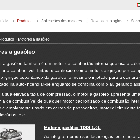
Início
Produtos
Aplicações dos motores
Novas tecnologias
Sobr
Produtos
»
Motores a gasóleo
res a gasóleo
r a gasóleo também é um motor de combustão interna que usa o calor 
mar o combustível. Então, é conhecido como motor de ignição por com
de ignição espontâneo do gasóleo, o mesmo é injetado para a câmara
izado irá auto-incendiar-se enquanto se combina com o ar, gerando a
 à sua elevada taxa de compressão, o motor a gasóleo apresenta uma 
ia de combustível de qualquer motor padronizado de combustão intern
 é amplamente usado em carros de passageiros, material circulante fe
oviários, etc.
Motor a gasóleo TDDI 1.0L
Ao integrar numerosas tecnologias, este motor 