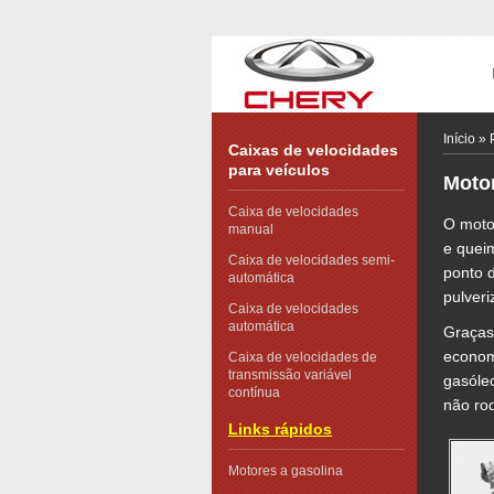
Início
»
Caixas de velocidades
para veículos
Moto
Caixa de velocidades
O moto
manual
e quei
Caixa de velocidades semi-
ponto 
automática
pulver
Caixa de velocidades
automática
Graças
econom
Caixa de velocidades de
transmissão variável
gasóleo
contínua
não rod
Links rápidos
Motores a gasolina