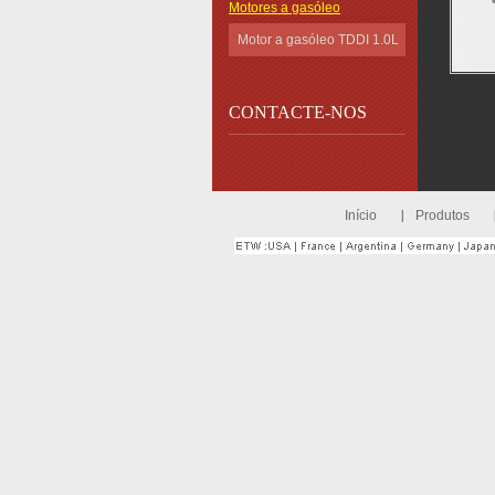
Motores a gasóleo
Motor a gasóleo TDDI 1.0L
CONTACTE-NOS
Início
Produtos