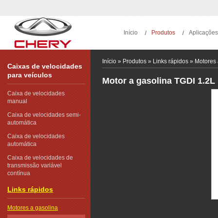
Início
Produtos
Aplicações
Início
»
Produtos
»
Links rápidos
»
Motores 
Caixas de velocidades
para veículos
Motor a gasolina
TGDI 1.2L
Caixa de velocidades
manual
Caixa de velocidades semi-
automática
Caixa de velocidades
automática
Caixa de velocidades de
transmissão variável
contínua
Links rápidos
Motores a gasolina