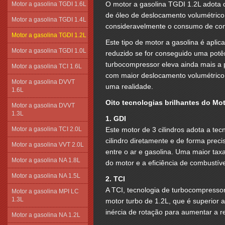
O motor a gasolina TGDI 1.2L adota
Motor a gasolina TGDI 1.6L
de óleo de deslocamento volumétrico 
Motor a gasolina TGDI 1.4L
consideravelmente o consumo de com
Motor a gasolina TGDI 1.2L
Este tipo de motor a gasolina é apli
Motor a gasolina TGDI 1.0L
reduzido se for conseguido uma potê
turbocompressor eleva ainda mais a 
Motor a gasolina TCI 1.6L
com maior deslocamento volumétric
Motor a gasolina DVVT
uma realidade.
1.6L
Oito tecnologias brilhantes do Mot
Motor a gasolina DVVT
1.3L
1. GDI
Motor a gasolina TCI 2.0L
Este motor de 3 cilindros adota a tec
cilindro diretamente e de forma prec
Motor a gasolina VVT 2.0L
entre o ar e gasolina. Uma maior t
Motor a gasolina NA 1.8L
do motor e a eficiência de combustív
Motor a gasolina NA 1.5L
2. TCI
A TCI, tecnologia de turbocompressor
Motor a gasolina MPI LC
1.3L
motor turbo de 1.2L, que é superior
inércia de rotação para aumentar a r
Motor a gasolina NA 1.2L