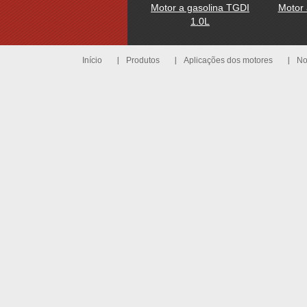
Motor a gasolina TGDI
Motor 
1.0L
Início
Produtos
Aplicações dos motores
No