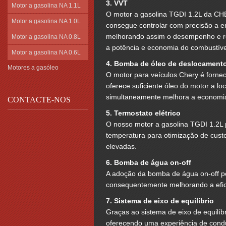
3. VVT
Motor a gasolina NA 1.1L
O motor a gasolina TGDI 1.2L da CHE
Motor a gasolina NA 1.0L
consegue controlar com precisão a en
melhorando assim o desempenho e re
Motor a gasolina NA 0.8L
a potência e economia do combustíve
Motor a gasolina NA 0.6L
4. Bomba de óleo de deslocamento
Motores a gasóleo
O motor para veículos Chery é forne
oferece suficiente óleo do motor a lo
simultaneamente melhora a economia
CONTACTE-NOS
5. Termostato elétrico
O nosso motor a gasolina TGDI 1.2L 
temperatura para otimização de cust
elevadas.
6. Bomba de água on-off
A adoção da bomba de água on-off po
consequentemente melhorando a efic
7. Sistema de eixo de equilíbrio
Graças ao sistema de eixo de equilíbr
oferecendo uma experiência de condu