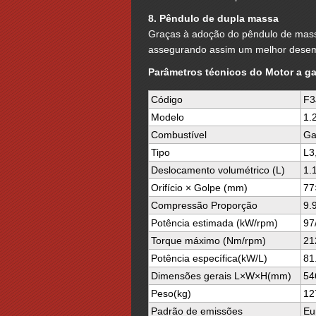
8. Pêndulo de dupla massa
Graças à adoção do pêndulo de massa
assegurando assim um melhor des
Parâmetros técnicos do Motor a ga
Código
F3
Modelo
1.
Combustível
Ga
Tipo
L3
Deslocamento volumétrico (L)
1.
Orifício × Golpe (mm)
77
Compressão Proporção
9.
Potência estimada (kW/rpm)
97
Torque máximo (Nm/rpm)
21
Potência específica(kW/L)
81
Dimensões gerais L×W×H(mm)
54
Peso(kg)
12
Padrão de emissões
Eu