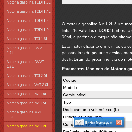
Motor a gasolina TGDI 1.6L
Motor a gasolina TGDI 1.4L
Motor a gasolina TGDI 1.2L
O motor a gasolina NA 1.2L é um mo
Motor a gasolina TGDI 1.0L
linha, 16 válvulas e DOHC.Embora o 
90ml, a potência e torque são altam
Motor a gasolina TCI 1.6L
Este motor eficiente em termos de c
Motor a gasolina DVVT
passageiros de pequeno deslocament
1.6L
desfrutaram da proeminência do mot
Motor a gasolina DVVT
1.3L
Parâmetros técnicos do Motor a ga
Motor a gasolina TCI 2.0L
Código
Motor a gasolina VVT 2.0L
Modelo
Motor a gasolina NA 1.8L
Combustível
Tipo
Motor a gasolina NA 1.5L
Deslocamento volumétrico (L)
Motor a gasolina MPI LC
Orifício × Golpe (mm)
1.3L
Compressão Proporção
Motor a gasolina NA 1.2L
Potência estimada (kW/rpm)