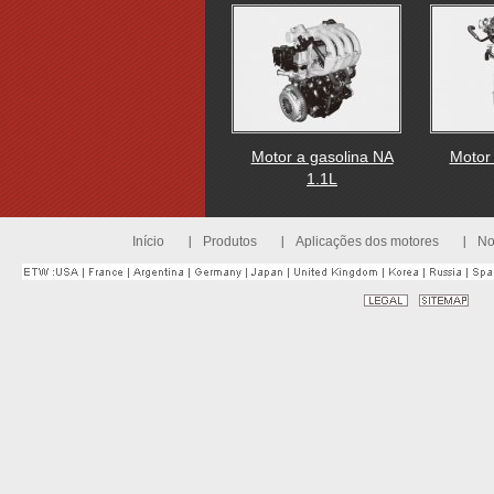
Motor a gasolina NA
Motor
1.1L
Início
Produtos
Aplicações dos motores
No