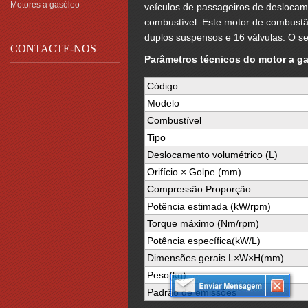
Motores a gasóleo
veículos de passageiros de desloca
combustível. Este motor de combustã
duplos suspensos e 16 válvulas. O s
CONTACTE-NOS
Parâmetros técnicos do motor a 
Código
Modelo
Combustível
Tipo
Deslocamento volumétrico (L)
Orifício × Golpe (mm)
Compressão Proporção
Potência estimada (kW/rpm)
Torque máximo (Nm/rpm)
Potência específica(kW/L)
Dimensões gerais L×W×H(mm)
Peso(kg)
Padrão de emissões