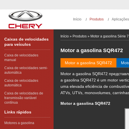
Início
Produtos
Aplicações
Início
»
Produtos
»
Motor a gasolina Série 
Caixas de velocidades
para veículos
Motor a gasolina
SQR472
Caixa de velocidades
manual
Motor a gasolina SQR472
Mot
Caixa de velocidades semi-
automática
Motor a gasolina SQR472 представл
a gasolina SQR472 é um motor vertica
Caixa de velocidades
automática
uma elevada eficiência de combustív
ATVs, UTVs, monovolumes, carrinhas 
Caixa de velocidades de
transmissão variável
contínua
Motor a gasolina SQR472
Links rápidos
Motores a gasolina